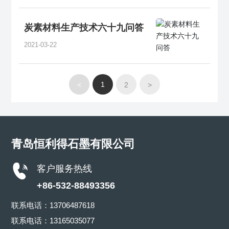
炭素材料生产技术六十九问答
2021-03-22
1
<
2
>
青岛恒利得石墨有限公司
客户服务热线
+86-532-88493356
联系电话：
13706487618
联系电话：
13165035077