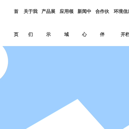
首
关于我
产品展
应用领
新闻中
合作伙
环境信
页
们
示
域
心
伴
开