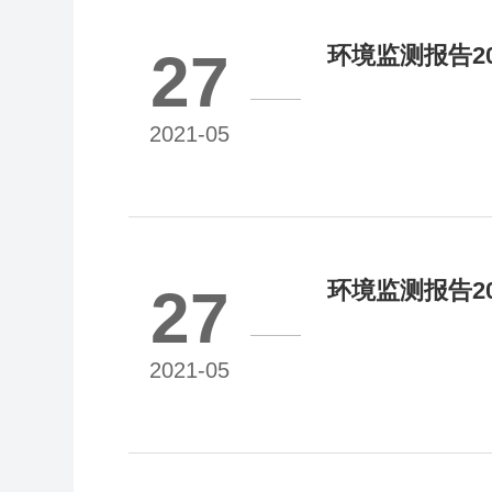
环境监测报告201
27
2021-05
环境监测报告202
27
2021-05