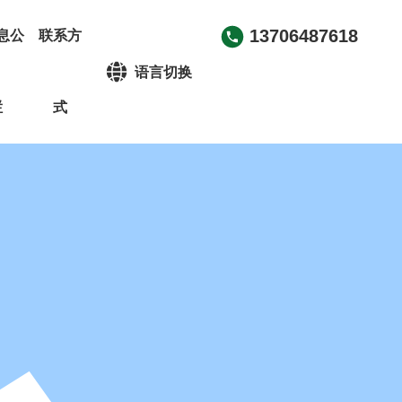
13706487618
息公
联系方
语言切换
栏
式
中文简体
English