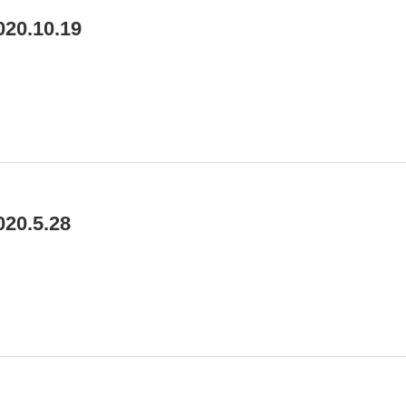
0.10.19
0.5.28