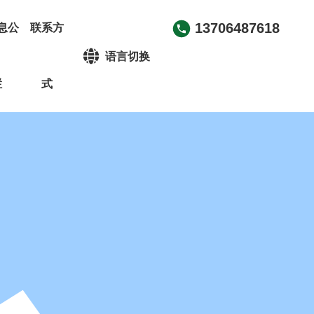
13706487618
息公
联系方
语言切换
栏
式
中文简体
English