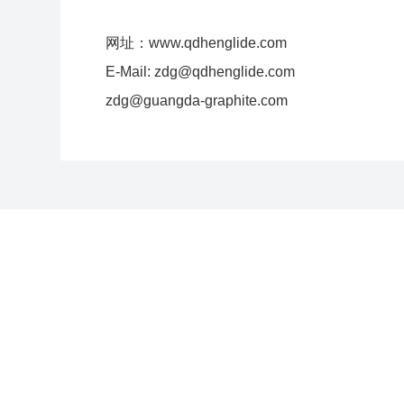
网址：www.qdhenglide.com
E-Mail: zdg@qdhenglide.com
zdg@guangda-graphite.com
关于我们
产品展示
应用领
公司简介
石墨粉
电子材料
总经理致辞
粉末冶金专用胶体石墨
润滑材料
车间厂房
纳米石墨
粉末冶金
碳刷专用石墨粉
耐火材料