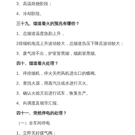
3、高温焙烧阶段；
4、冷却阶段。
三十九、烟道着火的预兆有哪些？
1、总烟道温度急剧上升，
2排烟机电流上升波动较大，总烟道负压下降且波动较大；
3、废气排不出，炉室冒黑烟，烟囱冒黑烟。
四十、烟道着火处理？
1、停排烟机，停火关闭风机进出口的蝶阀。
2、查找火源，用蒸汽注或水进行灭火。
3、确认火熄灭后进行试车，恢复生产。
4、向调度及领导汇报。
四十一、突然停电的处理？
（一）全车间停电
1、立即关好煤气阀；