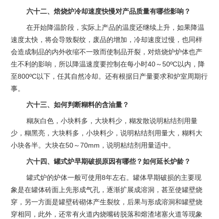
六十二、焙烧炉冷却速度快慢对产品质量有哪些影响？
在开始降温阶段，实际上产品的温度还继续上升，如果降温
速度太快，将会导致裂纹，废品的增加，冷却速度过慢，也同样
会造成制品的内外收缩不一致而使制品开裂，对焙烧炉炉体也产
生不利的影响，所以降温速度要控制在每小时40～50ºC以内，降
至800ºC以下，任其自然冷却。还有根据日产量要求和炉室周期行
事。
六十三、如何判断糊料的含油量？
糊灰白色，小块料多，大块料少，糊发散说明粘结剂用量
少，糊黑亮，大块料多，小块料少，说明粘结剂用量大，糊料大
小块各半。大块在50～70mm，说明粘结剂用量适中。
六十四、罐式炉早期破损原因有哪些？如何延长炉龄？
罐式炉的炉体一般可使用8年左右。罐体早期破损的主要现
象是在罐体砖面上先形成气孔，逐渐扩展成溶洞，甚至使罐壁烧
穿，另一方面是罐壁砖砌体产生裂纹，后果与形成溶洞和罐壁烧
穿相同，此外，还常有火道内烧嘴砖脱落和熔渣堵塞火道等现象