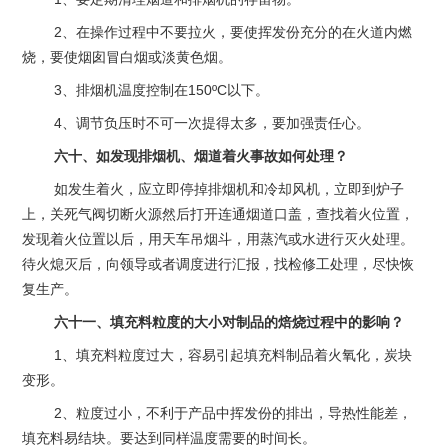
2、在操作过程中不要拉火，要使挥发份充分的在火道内燃
烧，要使烟囱冒白烟或淡黄色烟。
3、排烟机温度控制在150ºC以下。
4、调节负压时不可一次提得太多，要加强责任心。
六十、如发现排烟机、烟道着火事故如何处理？
如发生着火，应立即停掉排烟机和冷却风机，立即到炉子
上，关死气阀切断火源然后打开连通烟道口盖，查找着火位置，
发现着火位置以后，用天车吊烟斗，用蒸汽或水进行灭火处理。
待火熄灭后，向领导或者调度进行汇报，找检修工处理，尽快恢
复生产。
六十一、填充料粒度的大小对制品的焙烧过程中的影响？
1、填充料粒度过大，容易引起填充料制品着火氧化，炭块
变形。
2、粒度过小，不利于产品中挥发份的排出，导热性能差，
填充料易结块。要达到同样温度需要的时间长。