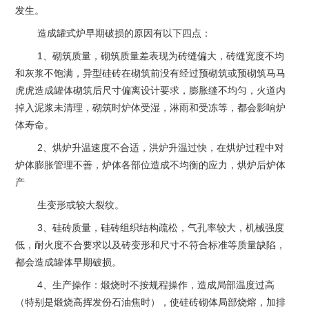
发生。
造成罐式炉早期破损的原因有以下四点：
1、砌筑质量，砌筑质量差表现为砖缝偏大，砖缝宽度不均
和灰浆不饱满，异型硅砖在砌筑前没有经过预砌筑或预砌筑马马
虎虎造成罐体砌筑后尺寸偏离设计要求，膨胀缝不均匀，火道内
掉入泥浆未清理，砌筑时炉体受湿，淋雨和受冻等，都会影响炉
体寿命。
2、烘炉升温速度不合适，洪炉升温过快，在烘炉过程中对
炉体膨胀管理不善，炉体各部位造成不均衡的应力，烘炉后炉体
产
生变形或较大裂纹。
3、硅砖质量，硅砖组织结构疏松，气孔率较大，机械强度
低，耐火度不合要求以及砖变形和尺寸不符合标准等质量缺陷，
都会造成罐体早期破损。
4、生产操作：煅烧时不按规程操作，造成局部温度过高
（特别是煅烧高挥发份石油焦时），使硅砖砌体局部烧熔，加排