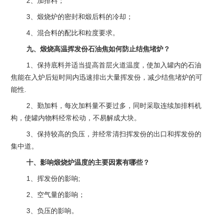
2、加排料；
3、煅烧炉的密封和煅后料的冷却；
4、混合料的配比和粒度要求。
九、煅烧高温挥发份石油焦如何防止结焦堵炉？
1、保持底料并适当提高首层火道温度，使加入罐内的石油
焦能在入炉后短时间内迅速排出大量挥发份，减少结焦堵炉的可
能性.
2、勤加料，每次加料量不要过多，同时采取连续加排料机
构，使罐内物料经常松动，不易解成大块。
3、保持较高的负压，并经常清扫挥发份的出口和挥发份的
集中道。
十、影响煅烧炉温度的主要因素有哪些？
1、挥发份的影响;
2、空气量的影响；
3、负压的影响。