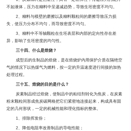
不如液体，压力在糊料中呈递减趋势，导致生坯密度不均匀。
2、糊料与模壁的磨擦以及糊料颗粒间的磨擦导致压力损
失，使压力分布不均匀，而导致密度不均匀。
3、糊料中不等轴颗粒在生坯表层和内部的定向性存在差
异，影响了生坯密度的均匀性。
三十四、什么是焙烧？
成型后的生制品的焙烧，是在焙烧炉内用保护介质在隔绝空
气的情况下以热煤气为燃料，按一定的升温速度进行间接的加热
处理过程。
三十五、焙烧的目的是什么？
炭素制品经过焙烧，使制品中的粘结剂转化为焦炭，在炭素
粉末颗粒间形成焦炭碳网格把它们紧密地连接起来，构成具有固
定的几何形状，一定的机械性能和理化指标的整体。
1、排除挥发份；
2、降低电阻率改善制品的导电性能；