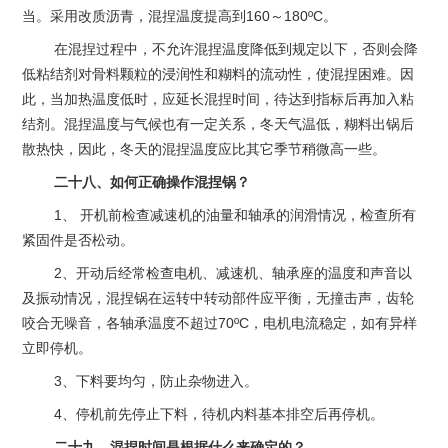
当。采用改质沥青，混捏温度提高到160～180ºC。
在混捏过程中，不允许混捏温度降低到规定以下，否则会降
低粘结剂对骨料颗粒的浸润性和糊料的流动性，使混捏困难。因
此，当加热温度低时，应延长混捏时间，待达到指标后再加入粘
结剂。混捏温度与气候也有一定关系，冬天气温低，糊料出锅后
散热快，因此，冬天的混捏温度应比其它季节稍微高一些。
二十八、如何正确操作混捏锅？
1、 开机前检查减速机的油量和轴承的润滑情况，检查所有
紧固件是否松动。
2、开动后经常检查电机、减速机、轴承座的温度和声音以
及振动情况，混捏锅在运转中转动部件应平衡，无撞击声，齿轮
咬合无噪音，各轴承温度不超过70ºC，电机电流稳定，如有异样
立即停机。
3、下料要均匀，防止杂物进入。
4、停机前先停止下料，待机内料基本排空后再停机。
二十九、混捏时间是根据什么来确定的？