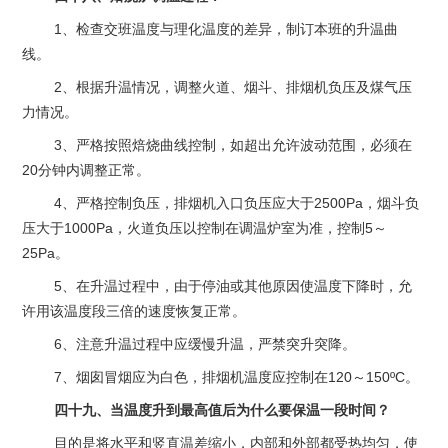
1、检查交班温度与理化温度的差异，制订本班的升温曲
线。
2、根据升温情况，调整火道、烟斗、排烟机负压及煤气压
力情况。
3、严格按照焙烧曲线控制，如超出允许波动范围，必须在
20分钟内调整正常。
4、严格控制负压，排烟机入口负压应大于2500Pa，烟斗负
压大于1000Pa，火道负压以控制在调温炉室为准，控制5～
25Pa。
5、在升温过程中，由于停油或其他原因使温度下降时，允
许用该温度段三倍的速度恢复正常。
6、注意升温过程中应缓慢升温，严禁突升突降。
7、烟囱冒烟应为白色，排烟机温度应控制在120～150ºC。
四十九、当温度升到最高值后为什么要保温一段时间？
目的是将水平和竖直温差缩小，内部和外部都受热均匀，使