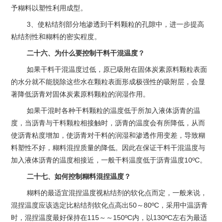
予糊料以塑性利用成型。
3、使粘结剂部分地渗透到干料颗粒的孔隙中，进一步提高
粘结剂性和糊料的密实程度。
二十六、为什么要控制干料干混温度？
如果干料干混温度过低，原已吸附在固体炭素原料颗粒表面
的水分就不能脱除这些水在颗粒表面形成极强性的吸附层，会显
著降低沥青对固体炭素原料颗粒的润湿作用。
如果干混时各种干料颗粒的温度低于所加入液体沥青的温
度，当沥青与干料颗粒相接触时，沥青的温度会有所降低，从而
使沥青粘度增加，使沥青对干料的润湿和渗透作用变差，导致糊
料塑性不好，糊料混捏质量的降低。因此在保证干料干混温度与
加入液体沥青的温度相接近，一般干料温度低于沥青温度10ºC。
二十七、如何控制糊料混捏温度？
糊料的最适宜混捏温度视粘结剂的软化点而定，一般来说，
混捏温度应该选定比粘结剂软化点高出50～80ºC，采用中温沥青
时，混捏温度最好保持在115～～150ºC内，以130ºC左右为最适