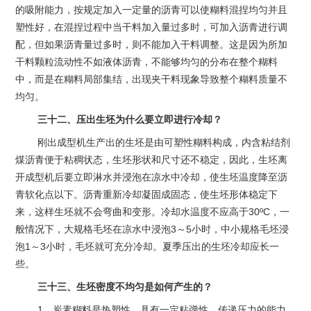
的吸附能力，按规定加入一定量的沥青可以使糊料混捏均匀并且
塑性好，在混捏过程中当干料加入量过多时，可加入沥青进行调
配，但如果沥青量过多时，则不能加入干料调整。这是因为所加
干料颗粒流动性不如液体沥青，不能够均匀的分布在整个糊料
中，而是在糊料局部集结，出现夹干料现象导致整个糊料质量不
均匀。
三十二、压出生坯为什么要立即进行冷却？
刚出成型机生产出的生坯是由可塑性糊料构成，内含粘结剂
煤沥青便于粘稠状态，生坯形状和尺寸还不稳定，因此，生坯离
开成型机后要立即淋水并浸泡在凉水中冷却，使生坯温度降至沥
青软化点以下。沥青重新冷却凝固成固态，使生坯形体稳定下
来，这样生坯就不会弯曲和变形。冷却水温度不应高于30ºC，一
般情况下，大规格毛坯在凉水中浸泡3～5小时，中小规格毛坯浸
泡1～3小时，毛坯就可充分冷却。夏季压出的生坯冷却应长一
些。
三十三、生坯密度不均匀是如何产生的？
1、炭素糊料是热塑性，具有一定粘弹性，传递压力的能力