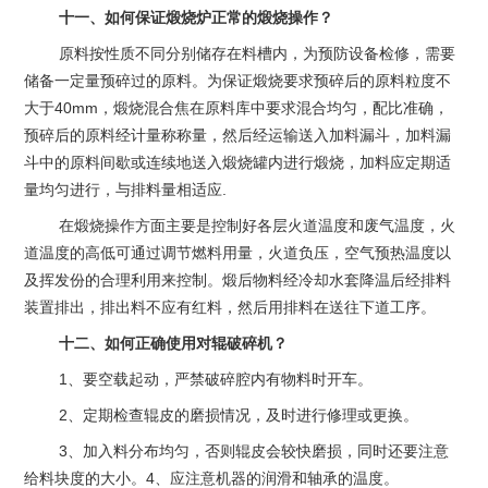
十一、如何保证煅烧炉正常的煅烧操作？
原料按性质不同分别储存在料槽内，为预防设备检修，需要
储备一定量预碎过的原料。为保证煅烧要求预碎后的原料粒度不
大于40mm，煅烧混合焦在原料库中要求混合均匀，配比准确，
预碎后的原料经计量称称量，然后经运输送入加料漏斗，加料漏
斗中的原料间歇或连续地送入煅烧罐内进行煅烧，加料应定期适
量均匀进行，与排料量相适应.
在煅烧操作方面主要是控制好各层火道温度和废气温度，火
道温度的高低可通过调节燃料用量，火道负压，空气预热温度以
及挥发份的合理利用来控制。煅后物料经冷却水套降温后经排料
装置排出，排出料不应有红料，然后用排料在送往下道工序。
十二、如何正确使用对辊破碎机？
1、要空载起动，严禁破碎腔内有物料时开车。
2、定期检查辊皮的磨损情况，及时进行修理或更换。
3、加入料分布均匀，否则辊皮会较快磨损，同时还要注意
给料块度的大小。4、应注意机器的润滑和轴承的温度。