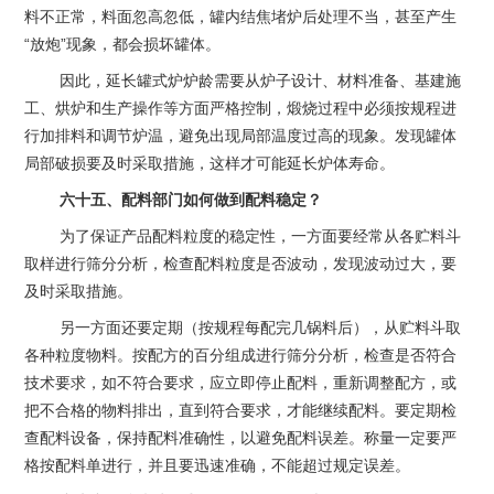
料不正常，料面忽高忽低，罐内结焦堵炉后处理不当，甚至产生
“放炮”现象，都会损坏罐体。
因此，延长罐式炉炉龄需要从炉子设计、材料准备、基建施
工、烘炉和生产操作等方面严格控制，煅烧过程中必须按规程进
行加排料和调节炉温，避免出现局部温度过高的现象。发现罐体
局部破损要及时采取措施，这样才可能延长炉体寿命。
六十五、配料部门如何做到配料稳定？
为了保证产品配料粒度的稳定性，一方面要经常从各贮料斗
取样进行筛分分析，检查配料粒度是否波动，发现波动过大，要
及时采取措施。
另一方面还要定期（按规程每配完几锅料后），从贮料斗取
各种粒度物料。按配方的百分组成进行筛分分析，检查是否符合
技术要求，如不符合要求，应立即停止配料，重新调整配方，或
把不合格的物料排出，直到符合要求，才能继续配料。要定期检
查配料设备，保持配料准确性，以避免配料误差。称量一定要严
格按配料单进行，并且要迅速准确，不能超过规定误差。