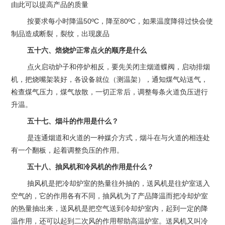
由此可以提高产品的质量
按要求每小时降温50ºC，降至80ºC，如果温度降得过快会使
制品造成断裂，裂纹，出现废品
五十六、焙烧炉正常点火的顺序是什么
点火启动炉子和停炉相反，要先关闭主烟道蝶阀，启动排烟
机，把烧嘴架装好，各设备就位（测温架），通知煤气站送气，
检查煤气压力，煤气放散，一切正常后，调整每条火道负压进行
升温。
五十七、烟斗的作用是什么？
是连通烟道和火道的一种媒介方式，烟斗在与火道的相连处
有一个翻板，起着调整负压的作用。
五十八、抽风机和冷风机的作用是什么？
抽风机是把冷却炉室的热量往外抽的，送风机是往炉室送入
空气的，它的作用各有不同，抽风机为了产品降温而把冷却炉室
的热量抽出来，送风机是把空气送到冷却炉室内，起到一定的降
温作用，还可以起到二次风的作用帮助高温炉室。送风机又叫冷