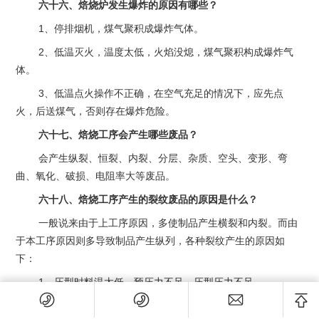
六十六、焙烧炉发生爆炸的原因有哪些？
1、停排烟机，煤气聚积成爆炸气体。
2、低温灭火，温度太低，火焰没熄，煤气聚积构成爆炸气
体。
3、低温点火操作不正确，在空气充足的情况下，应先点
火，后送煤气，否则存在爆炸危险。
六十七、焙烧工序会产生哪些废品？
会产生纵裂、恒裂、内裂、分层、杂质、空头、变形、弯
曲、氧化、破损、电阻率大等废品。
六十八、焙烧工序产生的裂纹废品的原因是什么？
一般说来由于上工序原因，多使制品产生横裂和内裂。而由
于本工序原因则多导致制品产生纵列，各种裂纹产生的原因如
下：
1、压型时料温太低，预压力不足，压型压力不足。
2、压型返程时将糊料拉断，压后虽然表面光滑，但内部结