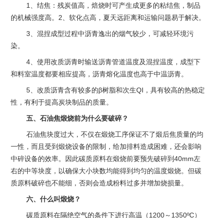
1、结焦：残炭值高，焙烧时可产生成更多的粘结焦，制品
的机械强度高。2、软化点高，夏天远距离和运输问题易于解决。
3、混捏成型过程中沥青逸出的烟气较少，可减轻环境污
染。
4、使用改质沥青时输送沥青管道温度及混捏温度，成型下
和料室温度都要相应提高，沥青熔化温度也高于中温沥青。
5、改质沥青含有较多的β树脂和次生QI，具有较高的热稳定
性，有利于提高炭块制品的质量。
五、石油焦煅烧前为什么要破碎？
石油焦块度过大，不仅在煅烧工序保证不了煅后焦质量的均
一性，而且受到煅烧设备的限制，给加排料造成困难，还会影响
中碎设备的效率。因此碳质原料在煅烧前要预先破碎到40mm左
右的中等块度，以确保大小块数均能得到均匀的温度煅烧。但碳
质原料破碎也不能细，否则会造成粉料过多并增加烧损量。
六、什么叫煅烧？
碳质原料在隔绝空气的条件下进行高温（1200～1350ºC）