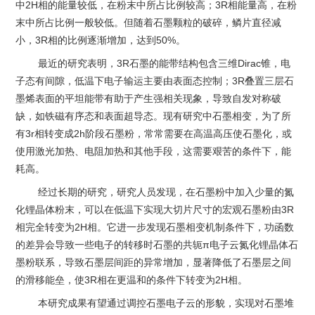
中2H相的能量较低，在粉末中所占比例较高；3R相能量高，在粉
末中所占比例一般较低。但随着石墨颗粒的破碎，鳞片直径减
小，3R相的比例逐渐增加，达到50%。
最近的研究表明，3R石墨的能带结构包含三维Dirac锥，电
子态有间隙，低温下电子输运主要由表面态控制；3R叠置三层石
墨烯表面的平坦能带有助于产生强相关现象，导致自发对称破
缺，如铁磁有序态和表面超导态。现有研究中石墨相变，为了所
有3r相转变成2h阶段石墨粉，常常需要在高温高压使石墨化，或
使用激光加热、电阻加热和其他手段，这需要艰苦的条件下，能
耗高。
经过长期的研究，研究人员发现，在石墨粉中加入少量的氮
化锂晶体粉末，可以在低温下实现大切片尺寸的宏观石墨粉由3R
相完全转变为2H相。它进一步发现石墨相变机制条件下，功函数
的差异会导致一些电子的转移时石墨的共轭π电子云氮化锂晶体石
墨粉联系，导致石墨层间距的异常增加，显著降低了石墨层之间
的滑移能垒，使3R相在更温和的条件下转变为2H相。
本研究成果有望通过调控石墨电子云的形貌，实现对石墨堆